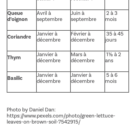
Queue
Avril à
Juin à
2 à 3
d’oignon
septembre
septembre
mois
Janvier à
Février à
35 à 45
Coriandre
décembre
décembre
jours
Janvier à
Mars à
1½ à 2
Thym
décembre
décembre
ans
Janvier à
Janvier à
5 à 6
Basilic
décembre
décembre
mois
Photo by Daniel Dan:
https://www.pexels.com/photo/green-lettuce-
leaves-on-brown-soil-7542915/