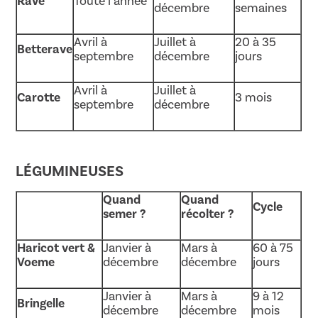
Rave
Toute l’année
décembre
semaines
Avril à
Juillet à
20 à 35
Betterave
septembre
décembre
jours
Avril à
Juillet à
Carotte
3 mois
septembre
décembre
LÉGUMINEUSES
Quand
Quand
Cycle
semer ?
récolter ?
Haricot vert &
Janvier à
Mars à
60 à 75
Voeme
décembre
décembre
jours
Janvier à
Mars à
9 à 12
Bringelle
décembre
décembre
mois