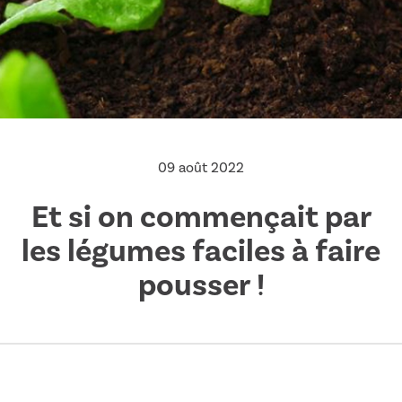
09 août 2022
E
t
s
i
o
n
c
o
m
m
e
n
ç
a
i
t
p
a
r
l
e
s
l
é
g
u
m
e
s
f
a
c
i
l
e
s
à
f
a
i
r
e
p
o
u
s
s
e
r
!